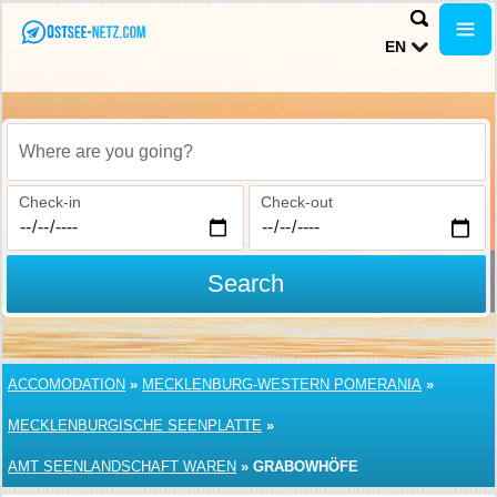
EN
Where are you going?
Check-in
Check-out
Search
ACCOMODATION
»
MECKLENBURG-WESTERN POMERANIA
»
MECKLENBURGISCHE SEENPLATTE
»
AMT SEENLANDSCHAFT WAREN
»
GRABOWHÖFE