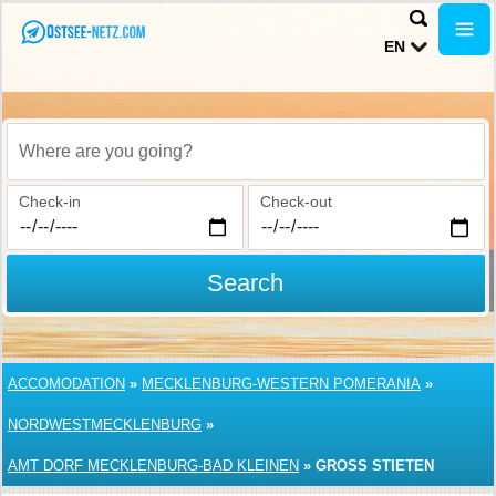
EN
Where are you going?
Check-in
Check-out
Search
ACCOMODATION
»
MECKLENBURG-WESTERN POMERANIA
»
NORDWESTMECKLENBURG
»
AMT DORF MECKLENBURG-BAD KLEINEN
»
GROSS STIETEN