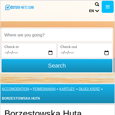
EN
Where are you going?
Check-in
Check-out
Search
ACCOMODATION
»
POMERANIAN
»
KARTUZY
»
DŁUGI KIERZ
»
BORZESTOWSKA HUTA
Borzestowska Huta