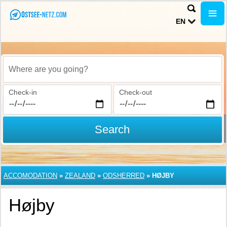
EN
Where are you going?
Check-in
Check-out
Search
ACCOMODATION
»
ZEALAND
»
ODSHERRED
»
HØJBY
Højby