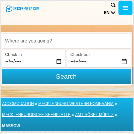
EN
Where are you going?
Check-in
Check-out
Search
ACCOMODATION
»
MECKLENBURG-WESTERN POMERANIA
»
MECKLENBURGISCHE SEENPLATTE
»
AMT RÖBEL-MÜRITZ
»
MASSOW