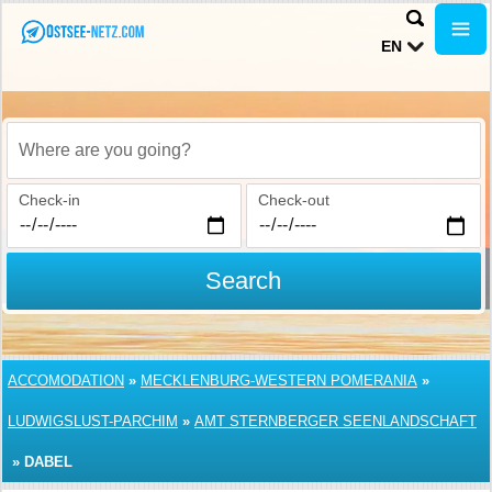
EN
Where are you going?
Check-in
Check-out
Search
ACCOMODATION
»
MECKLENBURG-WESTERN POMERANIA
»
LUDWIGSLUST-PARCHIM
»
AMT STERNBERGER SEENLANDSCHAFT
»
DABEL